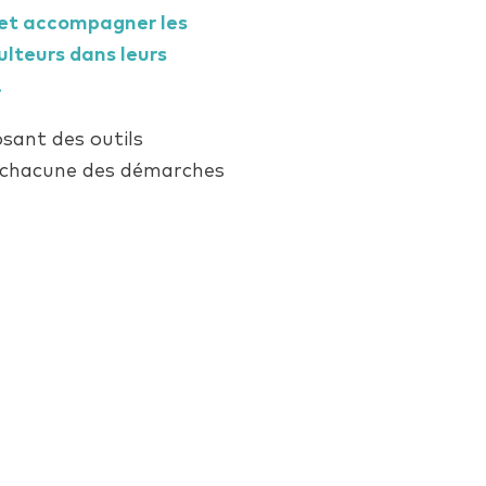
r et accompagner les
culteurs dans leurs
.
sant des outils
s chacune des démarches