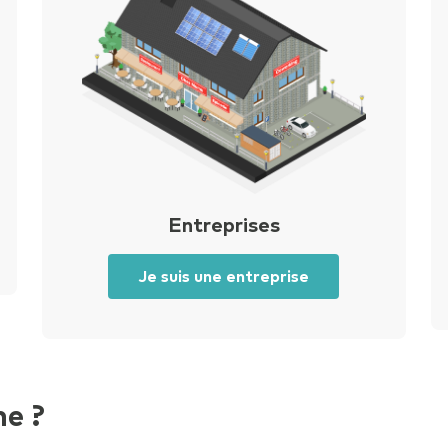
pièce jointe
Faites glisser vos fichiers ou
Parcourir
Créer la tâche
Entreprises
Je suis une entreprise
e ?