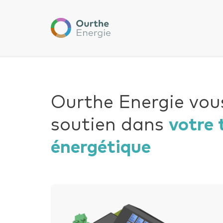
Ourthe
Energie
Un 
Nouvelle 
Eff
Nom de la t
Ourthe Energie vous
soutien dans
votre 
Ajouter
énergétique
Vous a
Commentai
Consult